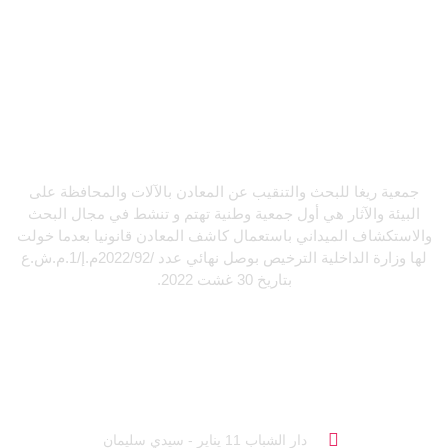
جمعية ريغا للبحث والتنقيب عن المعادن بالآلات والمحافظة على
البيئة والآثار هي أول جمعية وطنية تهتم و تنشط في مجال البحث
والاستكشاف الميداني باستعمال كاشف المعادن قانونيا بعدما خولت
لها وزارة الداخلية الترخيص بوصل نهائي عدد /2022/92م.إ/1.م.ش.ع
بتاريخ 30 غشت 2022.
تواصل معنا
دار الشباب 11 يناير - سيدي سليمان