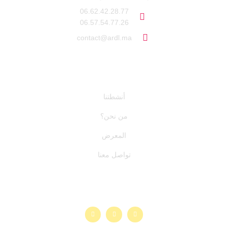
06.62.42.28.77
06.57.54.77.26
contact@ardl.ma
روابط سريعة
أنشطتنا
من نحن؟
المعرض
تواصل معنا